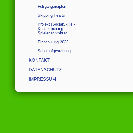
Fußgängerdiplom
Skipping Hearts
Projekt !SocialSkills -
Konflikttraining
Spielenachmittag
Einschulung 2025
Schulhofgestaltung
KONTAKT
DATENSCHUTZ
IMPRESSUM