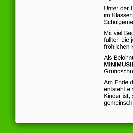
Unter der 
im Klassen
Schulgemei
Mit viel B
füllten di
fröhlichen
Als Belohn
MINIMUSI
Grundschul
Am Ende de
entsteht ei
Kinder ist,
gemeinschaf