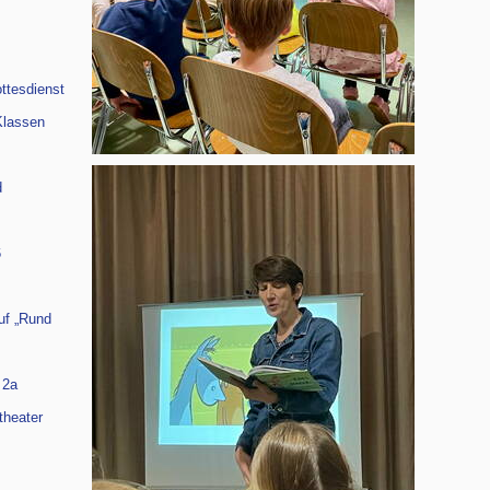
ttesdienst
Klassen
d
6
uf „Rund
 2a
theater