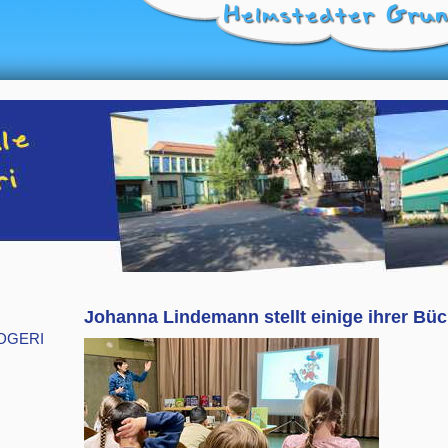
Johanna Lindemann stellt einige ihrer Büc
DGERI