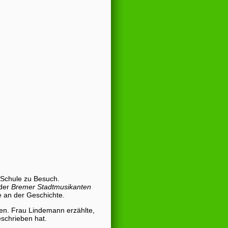
 Schule zu Besuch.
 der
Bremer Stadtmusikanten
e an der Geschichte.
en. Frau Lindemann erzählte,
eschrieben hat.